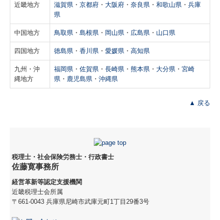
近畿地方
滋賀県
・
京都府
・
大阪府
・
奈良県
・
和歌山県
・
兵庫
県
中国地方
鳥取県
・
島根県
・
岡山県
・
広島県
・
山口県
四国地方
徳島県
・
香川県
・
愛媛県
・
高知県
九州・沖
福岡県
・
佐賀県
・
長崎県
・
熊本県
・
大分県
・
宮崎
縄地方
県
・
鹿児島県
・
沖縄県
▲ 戻る
税理士・社会保険労務士・行政書士
佐藤寛事務所
経営革新等認定支援機関
近畿税理士会所属
〒661-0043 兵庫県尼崎市武庫元町1丁目29番3号