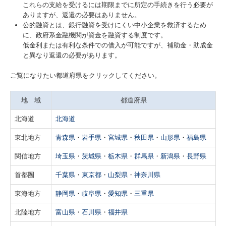
これらの支給を受けるには期限までに所定の手続きを行う必要が
ありますが、返還の必要はありません。
公的融資とは、銀行融資を受けにくい中小企業を救済するため
に、政府系金融機関が資金を融資する制度です。
低金利または有利な条件での借入が可能ですが、補助金・助成金
と異なり返還の必要があります。
ご覧になりたい都道府県をクリックしてください。
地 域
都道府県
北海道
北海道
東北地方
青森県
・
岩手県
・
宮城県
・
秋田県
・
山形県
・
福島県
関信地方
埼玉県
・
茨城県
・
栃木県
・
群馬県
・
新潟県
・
長野県
首都圏
千葉県
・
東京都
・
山梨県
・
神奈川県
東海地方
静岡県
・
岐阜県
・
愛知県
・
三重県
北陸地方
富山県
・
石川県
・
福井県